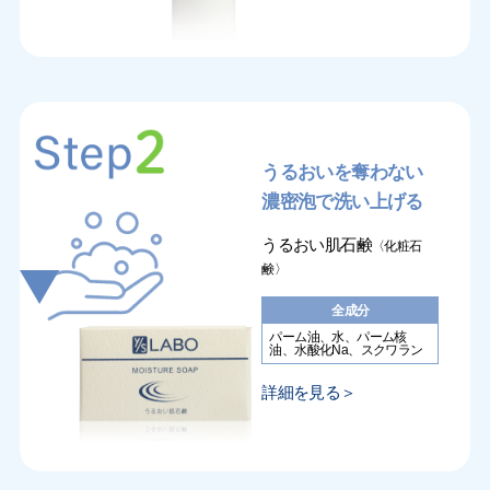
うるおいを奪わない
濃密泡で洗い上げる
うるおい肌石鹸
〈化粧石
鹸〉
全成分
パーム油、水、パーム核
油、水酸化Na、スクワラン
詳細を見る＞