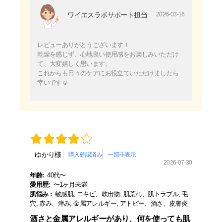
ワイエスラボサポート担当
2026-03-16
レビューありがとうございます！
乾燥を感じず、心地良い使用感をお楽しみいただけ
て、大変嬉しく思います。
これからも日々のケアにお役立ていただけましたら
幸いです☺️
ゆかり様
購入確認済み
一部非表示
2026-07-30
年齢:
40代〜
愛用歴:
〜1ヶ月未満
肌悩み :
敏感肌, ニキビ、吹出物, 肌荒れ、肌トラブル, 毛
穴, 赤み、痒み, 金属アレルギー, アトピー、酒さ、皮膚炎
酒さと金属アレルギーがあり、何を使っても肌