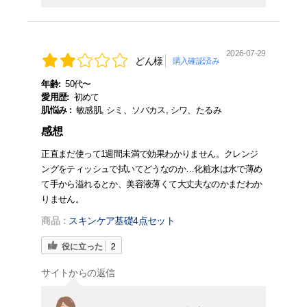
2026-07-29
どん様
購入確認済み
年齢:
50代〜
愛用歴:
初めて
肌悩み :
敏感肌, シミ、ソバカス, シワ、たるみ
感想
正直まだ使って1週間未満で効果わかりません。クレンジ
ングをティッシュで拭いてどうなのか…化粧水は水で薄め
て手から溢れるとか、美容液薄くて大丈夫なのかまだわか
りません。
商品：
スキンケア基礎4点セット
役に立った
2
サイトからの返信