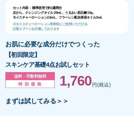
セット内容： 標準使用で約1週間分
左から、クレンジングオイル 20mL、うるおい肌石鹸 10g、
モイスチャーローション2.5mL、フラーレン配合美容オイル3mL
※モイスチャーローション希釈時にご使用いただける
計量スプーンを付属しております
お肌に必要な成分だけでつくった
【初回限定】
スキンケア基礎4点お試しセット
1,760
送料・手数料無料
特 別 価 格
円(税込)
まずは試してみる＞＞