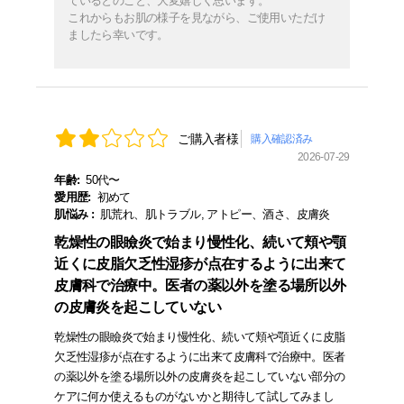
ているとのこと、大変嬉しく思います。
これからもお肌の様子を見ながら、ご使用いただけ
ましたら幸いです。
ご購入者様
購入確認済み
2026-07-29
年齢:
50代〜
愛用歴:
初めて
肌悩み :
肌荒れ、肌トラブル, アトピー、酒さ、皮膚炎
乾燥性の眼瞼炎で始まり慢性化、続いて頬や顎
近くに皮脂欠乏性湿疹が点在するように出来て
皮膚科で治療中。医者の薬以外を塗る場所以外
の皮膚炎を起こしていない
乾燥性の眼瞼炎で始まり慢性化、続いて頬や顎近くに皮脂
欠乏性湿疹が点在するように出来て皮膚科で治療中。医者
の薬以外を塗る場所以外の皮膚炎を起こしていない部分の
ケアに何か使えるものがないかと期待して試してみまし