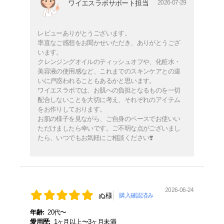
ワイエスラボサポート担当
2026-07-29
レビューありがとうございます。
率直なご感想をお聞かせいただき、ありがとうござ
います。
クレンジングオイルのティッシュオフや、化粧水・
美容液の使用感など、これまでのスキンケアとの違
いに戸惑われることもあるかと思います。
ワイエスラボでは、お肌への負担となるものを一切
配合しないことを大切に考え、それぞれのアイテム
をお作りしております。
お肌の様子を見ながら、ご自身のペースでお使いい
ただけましたら幸いです。ご不明な点がございまし
たら、いつでもお気軽にご相談ください❣️
2026-06-24
ぬ様
購入確認済み
年齢:
20代〜
愛用歴:
1ヶ月以上〜3ヶ月未満