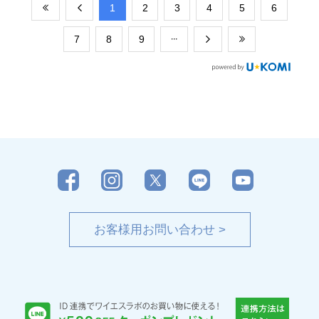
​1
​2
​3
​4
​5
​6
​7
​8
​9
お客様用お問い合わせ >