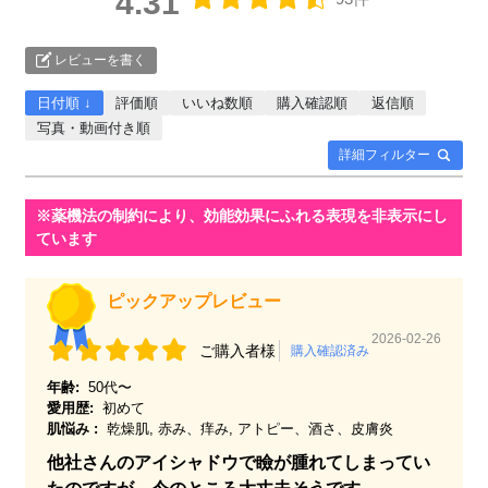
4.31
レビューを書く
日付順 ↓
評価順
いいね数順
購入確認順
返信順
写真・動画付き順
詳細フィルター
ピックアップレビュー
2026-02-26
ご購入者様
購入確認済み
年齢:
50代〜
愛用歴:
初めて
肌悩み :
乾燥肌, 赤み、痒み, アトピー、酒さ、皮膚炎
他社さんのアイシャドウで瞼が腫れてしまってい