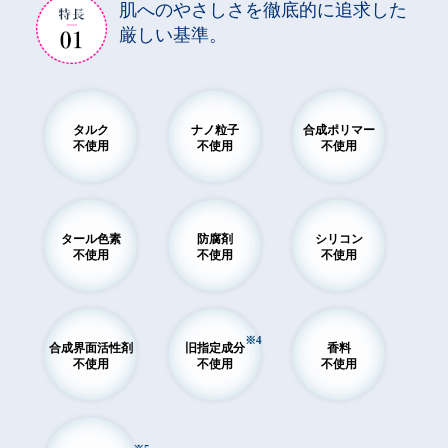
肌へのやさしさを徹底的に追求した
厳しい基準。
タルク
ナノ粒子
合成ポリマー
不使用
不使用
不使用
タール色素
防腐剤
シリコン
不使用
不使用
不使用
※4
合成界面活性剤
旧指定成分
香料
不使用
不使用
不使用