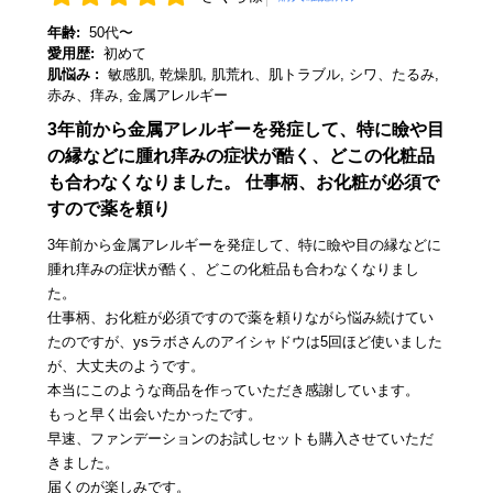
年齢:
50代〜
愛用歴:
初めて
肌悩み :
敏感肌, 乾燥肌, 肌荒れ、肌トラブル, シワ、たるみ,
赤み、痒み, 金属アレルギー
3年前から金属アレルギーを発症して、特に瞼や目
の縁などに腫れ痒みの症状が酷く、どこの化粧品
も合わなくなりました。 仕事柄、お化粧が必須で
すので薬を頼り
3年前から金属アレルギーを発症して、特に瞼や目の縁などに
腫れ痒みの症状が酷く、どこの化粧品も合わなくなりまし
た。
仕事柄、お化粧が必須ですので薬を頼りながら悩み続けてい
たのですが、ysラボさんのアイシャドウは5回ほど使いました
が、大丈夫のようです。
本当にこのような商品を作っていただき感謝しています。
もっと早く出会いたかったです。
早速、ファンデーションのお試しセットも購入させていただ
きました。
届くのが楽しみです。