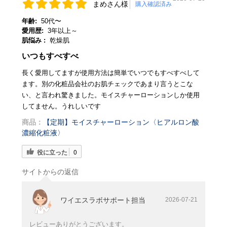
まめさん様
購入確認済み
年齢:
50代〜
愛用歴:
3年以上～
肌悩み :
乾燥肌
いつもすべすべ
長く愛用してますが使用方法は簡単でいつでもすべすべして
ます。別の化粧品会社のお肌チェックであまり言うとこな
い、と言われ驚きました。モイスチャーローションしか使用
してません。うれしいです
商品：
【定期】モイスチャーローション〈ヒアルロン酸
濃縮化粧液〉
役に立った
0
サイトからの返信
ワイエスラボサポート担当
2026-07-21
レビューありがとうございます。