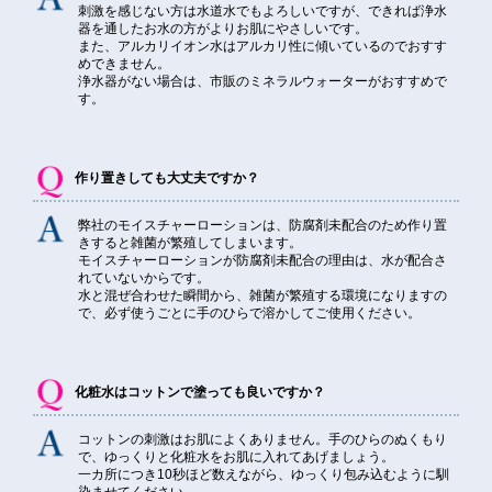
刺激を感じない方は水道水でもよろしいですが、できれば浄水
器を通したお水の方がよりお肌にやさしいです。
また、アルカリイオン水はアルカリ性に傾いているのでおすす
めできません。
浄水器がない場合は、市販のミネラルウォーターがおすすめで
す。
作り置きしても大丈夫ですか？
弊社のモイスチャーローションは、防腐剤未配合のため作り置
きすると雑菌が繁殖してしまいます。
モイスチャーローションが防腐剤未配合の理由は、水が配合さ
れていないからです。
水と混ぜ合わせた瞬間から、雑菌が繁殖する環境になりますの
で、必ず使うごとに手のひらで溶かしてご使用ください。
化粧水はコットンで塗っても良いですか？
コットンの刺激はお肌によくありません。手のひらのぬくもり
で、ゆっくりと化粧水をお肌に入れてあげましょう。
一カ所につき10秒ほど数えながら、ゆっくり包み込むように馴