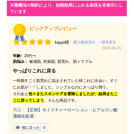
ピックアップレビュー
kappi様
購入確認済み
一部非表示
2026-04-25
年齢:
20代〜
肌悩み :
敏感肌, 乾燥肌, 肌荒れ、肌トラブル
やっぱりこれに戻る
一時期すごく肌荒れに悩まされていた時これに出会い、すぐ
にお肌が
＊＊
しました。シンプルなのにさっぱり潤う。
そのあと
色々またスキンケアを冒険しましたが、結局またこ
こに戻ってしまう
。そんな商品です。
商品：
【定期】モイスチャーローション〈ヒアルロン酸
濃縮化粧液〉
役に立った
0